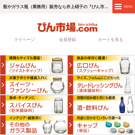
瓶やガラス瓶（業務用）販売なら井上硝子の『びん市場.com』
MENU
商品紹介
4つのこだわり
マイページ
会員登録
カートを見る
ご利用ガイド
会社情報
お問い合わせ