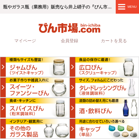
瓶やガラス瓶（業務用）販売なら井上硝子の『びん市場.com』
MENU
商品紹介
4つのこだわり
マイページ
会員登録
カートを見る
ご利用ガイド
会社情報
お問い合わせ