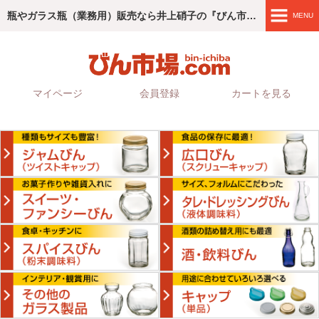
瓶やガラス瓶（業務用）販売なら井上硝子の『びん市場.com』
MENU
商品紹介
4つのこだわり
マイページ
会員登録
カートを見る
ご利用ガイド
会社情報
お問い合わせ