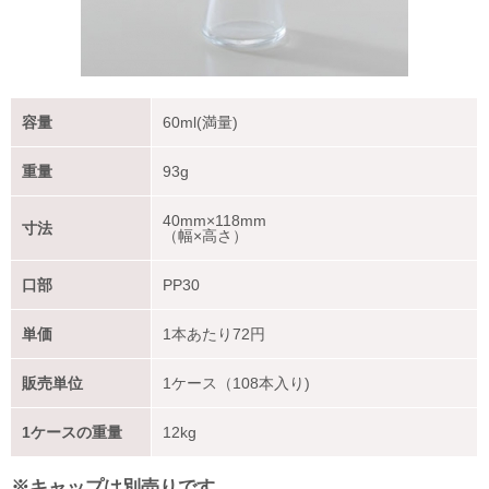
容量
60ml(満量)
重量
93g
40mm×118mm
寸法
（幅×高さ）
口部
PP30
単価
1本あたり
72
円
販売単位
1ケース（108本入り)
1ケースの重量
12kg
※キャップは別売りです。