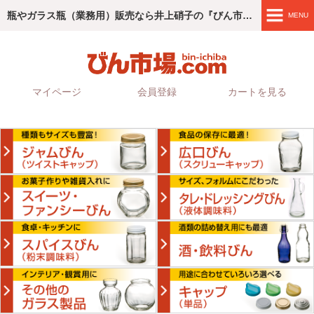
瓶やガラス瓶（業務用）販売なら井上硝子の『びん市場.com』
MENU
商品紹介
4つのこだわり
マイページ
会員登録
カートを見る
ご利用ガイド
会社情報
お問い合わせ