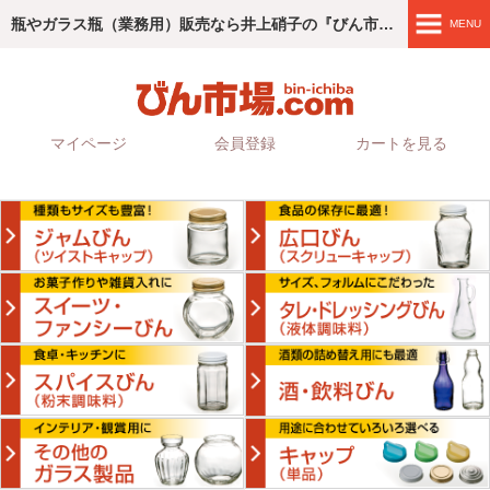
瓶やガラス瓶（業務用）販売なら井上硝子の『びん市場.com』
MENU
商品紹介
4つのこだわり
マイページ
会員登録
カートを見る
ご利用ガイド
会社情報
お問い合わせ