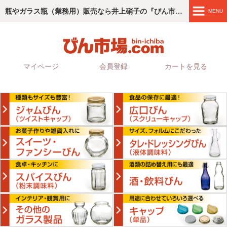
瓶やガラス瓶（業務用）販売なら井上硝子の『びん市場.com』
MENU
商品紹介
4つのこだわり
マイページ
会員登録
カートを見る
ご利用ガイド
会社情報
お問い合わせ