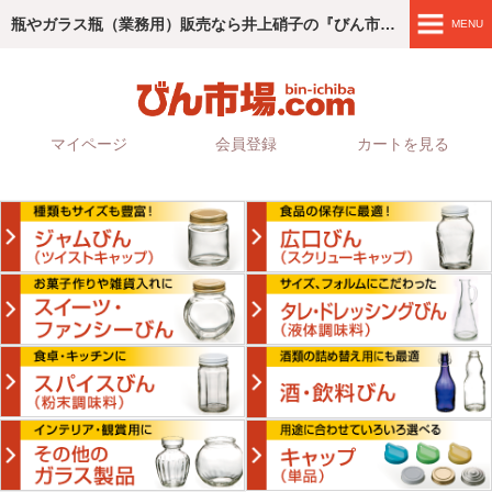
瓶やガラス瓶（業務用）販売なら井上硝子の『びん市場.com』
MENU
商品紹介
4つのこだわり
マイページ
会員登録
カートを見る
ご利用ガイド
会社情報
お問い合わせ