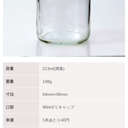
容量
213ml(満量)
重量
148g
寸法
64mm×96mm
口部
Φ64ポリキャップ
単価
1本あたり
40
円