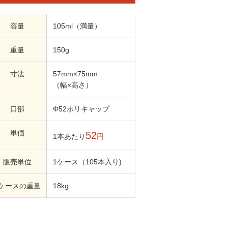
容量
105ml（満量）
重量
150g
寸法
57mm×75mm
（幅×高さ）
口部
Φ52ポリキャップ
単価
52
1本あたり
円
販売単位
1ケース（105本入り)
1ケースの重量
18kg