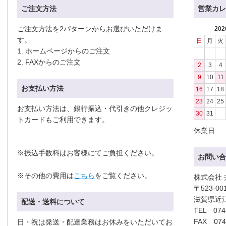
ご注文方法
営業カレ
ご注文方法を2パターンからお選びいただけま
20
す。
日
月
火
1. ホームページからのご注文
2. FAXからのご注文
2
3
4
9
10
11
お支払い方法
16
17
18
23
24
25
お支払い方法は、銀行振込・代引きの他クレジッ
30
31
トカードもご利用できます。
休業日
※振込手数料はお客様にてご負担ください。
お問い合
※その他の費用は
こちら
をご覧ください。
株式会社
〒523-00
滋賀県近
配送・送料について
TEL 074
FAX 074
日・祝は発送・配達業務はお休みをいただいてお