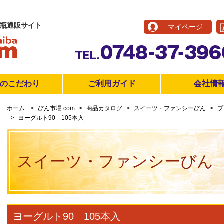
瓶通販サイト
マイページ
つのこだわり
ご利用ガイド
会社情
ホーム
びん市場.com
商品カタログ
スイーツ・ファンシーびん
プ
ヨーグルト90 105本入
スイーツ・ファンシーびん
ヨーグルト90 105本入