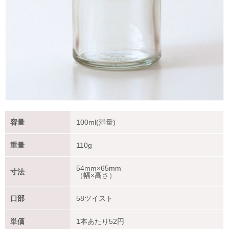
容量
100ml(満量)
重量
110g
54mm×65mm
寸法
（幅×高さ）
口部
58ツイスト
単価
1本あたり
52
円