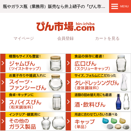
瓶やガラス瓶（業務用）販売なら井上硝子の『びん市場.com』
MENU
商品紹介
4つのこだわり
マイページ
会員登録
カートを見る
ご利用ガイド
会社情報
お問い合わせ